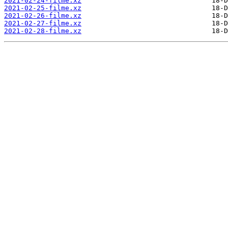
2021-02-24-filme.xz
2021-02-25-filme.xz
2021-02-26-filme.xz
2021-02-27-filme.xz
2021-02-28-filme.xz