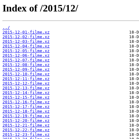
Index of /2015/12/
../
2015-12-01-filme.xz
2015-12-02-filme.xz
2015-12-03-filme.xz
2015-12-04-filme.xz
2015-12-05-filme.xz
2015-12-06-filme.xz
2015-12-07-filme.xz
2015-12-08-filme.xz
2015-12-09-filme.xz
2015-12-10-filme.xz
2015-12-11-filme.xz
2015-12-12-filme.xz
2015-12-13-filme.xz
2015-12-14-filme.xz
2015-12-15-filme.xz
2015-12-16-filme.xz
2015-12-17-filme.xz
2015-12-18-filme.xz
2015-12-19-filme.xz
2015-12-20-filme.xz
2015-12-21-filme.xz
2015-12-22-filme.xz
2015-12-23-filme.xz